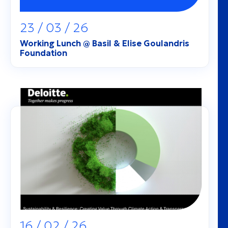
23 / 03 / 26
Working Lunch @ Basil & Elise Goulandris
Foundation
16 / 02 / 26