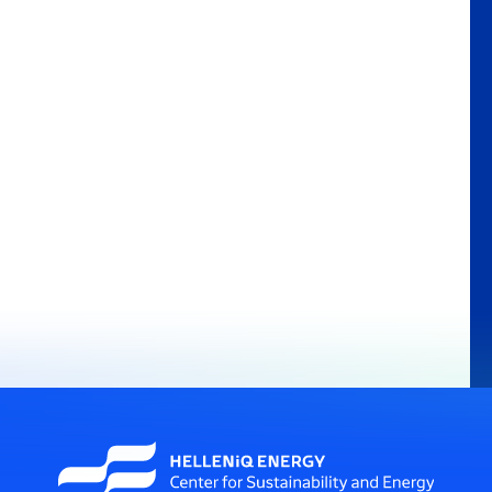
24 / 02 / 25
Ουκρανία - 3 χρόνια πόλεμος: Η Ευρώπη
σε ενεργειακή δίνη - Θα επιστρέψει το
ρωσικό αέριο;