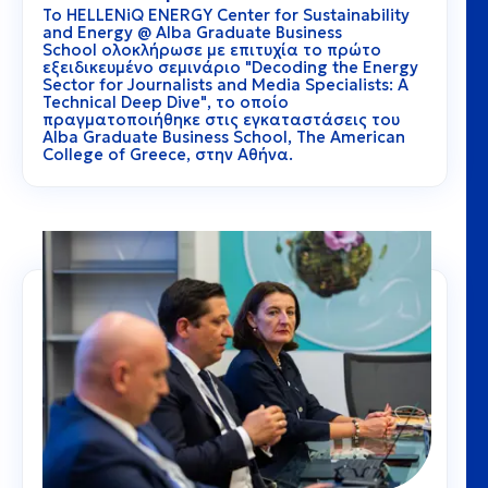
Το
HELLENiQ ENERGY Center for Sustainability
and Energy @ Alba Graduate Business
School
ολοκλήρωσε με επιτυχία το πρώτο
εξειδικευμένο σεμινάριο
"Decoding the Energy
Sector for Journalists and Media Specialists: A
Technical Deep Dive"
,
το οποίο
πραγματοποιήθηκε στις εγκαταστάσεις του
Alba Graduate Business School, The American
College of Greece, στην Αθήνα.